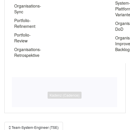
System
Organisations-
Plattfo
Sync
Variant
Portfolio-
Organis
Refinement
DoD
Portfolio-
Organis
Review
Improv
Organisations-
Backlog
Retrospektive
Kadenz (Cadence)
Beitragsnavigation
Team-System-Engineer (TSE)