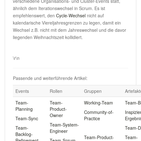
verschiedene Organisations- und Cluster-Events statt,
ähnlich dem Iterationswechsel in Scrum. Es ist
empfehlenswert, den
Cycle-Wechsel
nicht auf
kalendarische Viereljahresgrenzen zu legen, damit ein
Wechsel z.B. nicht mit dem Jahreswechsel und die davor
liegenden Weihnachtszeit kollidiert.
.
\r\n
Passende und weiterführende Artikel:
Events
Rollen
Gruppen
Artefakt
Team-
Team-
Working-Team
Team-B
Planning
Product-
Community-of-
Inspizie
Owner
Team-Sync
Practice
Ergebni
Team-System-
Team-
.
Team-
Engineer
Backlog-
Team-Product-
Team-
Refinement
Team-Scrum-