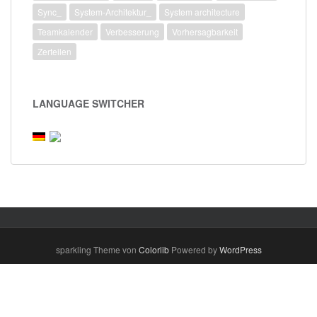
Sync_
System-Architektur_
System architecture
Teamkalender
Verbesserung
Vorhersagbarkeit
Zerteilen
LANGUAGE SWITCHER
sparkling Theme von
Colorlib
Powered by
WordPress