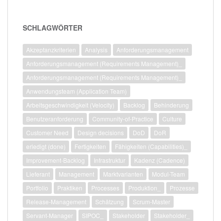
SCHLAGWÖRTER
Akzeptanzkriterien
Analysis
Anforderungsmanagement
Anforderungsmanagement (Requirements Management)_
Anforderungsmanagement (Requirements Management)_
Anwendungsteam (Application Team)
Arbeitsgeschwindigkeit (Velocity)
Backlog
Behinderung
Benutzeranforderung
Community-of-Practice
Culture
Customer Need
Design decisions
DoD
DoR
erledigt (done)
Fertigkeiten
Fähigkeiten (Capabilities)_
Improvement-Backlog
Infrastruktur
Kadenz (Cadence)
Lieferant
Management
Marktvarianten
Modul-Team
Portfolio
Praktiken
Processes
Produktion_
Prozesse
Release-Management
Schätzung
Scrum-Master
Servant-Manager
SIPOC_
Stakeholder
Stakeholder_