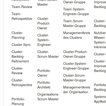
Owner-Gruppe
Improv
Master
Team-Review
Backlog
Team-System-
.
Team-
Engineer-Gruppe
.
Retrospektive
Cluster-
Team-Scrum-
Cluster-
Product-
.
Master-Gruppe
Backlog
Owner
Cluster-
Managementkreis
Nutzbar
Cluster-
Planning
des Clusters
Wissen
System-
System
Cluster-Sync
Engineer
.
Inkreme
Cluster-
Cluster-
Cluster-Product-
Cluster
Backlog-
Scrum-Master
Owner-Gruppe
Refinement
Cluster-
.
Cluster-System-
Improv
Cluster-
Engineer-Gruppe
Portfolio-
Backlog
Review
Owner
Cluster-Scrum-
.
Cluster-
Master-Gruppe
Portfolio-
Retrospective
Portfoli
Architekt
Managementkreis
Backlog
.
der Organisation
Organisations-
System
Portfolio-
Scrum-Master
Applika
Planung