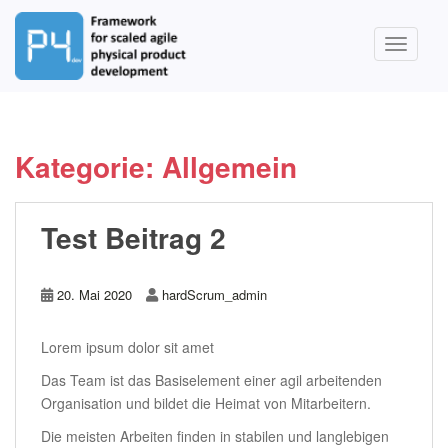
S
k
TOGGLE
i
p
t
o
m
Kategorie:
Allgemein
a
i
n
Test Beitrag 2
c
o
n
20. Mai 2020
hardScrum_admin
t
e
Lorem ipsum dolor sit amet
n
t
Das Team ist das Basiselement einer agil arbeitenden
Organisation und bildet die Heimat von Mitarbeitern.
Die meisten Arbeiten finden in stabilen und langlebigen