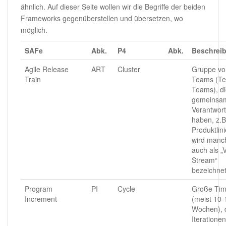
ähnlich. Auf dieser Seite wollen wir die Begriffe der beiden
Frameworks gegenüberstellen und übersetzen, wo
möglich.
SAFe
Abk.
P4
Abk.
Beschrei
Agile Release
ART
Cluster
Gruppe vo
Train
Teams (Te
Teams), di
gemeinsa
Verantwor
haben, z.B
Produktlini
wird manc
auch als „
Stream“
bezeichne
Program
PI
Cycle
Große Ti
Increment
(meist 10-
Wochen), d
Iterationen