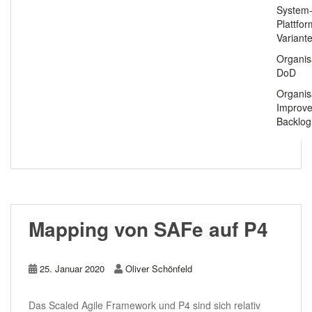
System
Plattfo
Variant
Organis
DoD
Organis
Improv
Backlog
Mapping von SAFe auf P4
25. Januar 2020
Oliver Schönfeld
Das Scaled Agile Framework und P4 sind sich relativ