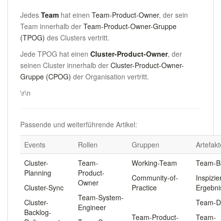
Jedes
Team
hat einen
Team-Product-Owner
, der sein
Team innerhalb der
Team-Product-Owner-Gruppe
(TPOG)
des Clusters vertritt.
Jede TPOG hat einen
Cluster-Product-Owner
, der
seinen Cluster innerhalb der
Cluster-Product-Owner-
Gruppe (CPOG)
der Organisation vertritt.
\r\n
Passende und weiterführende Artikel:
Events
Rollen
Gruppen
Artefakt
Cluster-
Team-
Working-Team
Team-B
Planning
Product-
Community-of-
Inspizie
Owner
Cluster-Sync
Practice
Ergebni
Team-System-
Cluster-
.
Team-
Engineer
Backlog-
Team-Product-
Team-