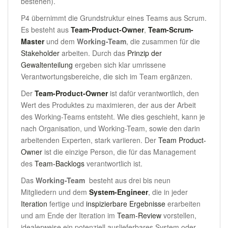
bestehen).
P4 übernimmt die Grundstruktur eines Teams aus Scrum.
Es besteht aus
Team-Product-Owner
,
Team-Scrum-
Master
und dem
Working-Team
, die zusammen für die
Stakeholder
arbeiten. Durch das
Prinzip der
Gewaltenteilung
ergeben sich klar umrissene
Verantwortungsbereiche, die sich im Team ergänzen.
Der
Team-Product-Owner
ist dafür verantwortlich, den
Wert des Produktes zu maximieren, der aus der Arbeit
des Working-Teams entsteht. Wie dies geschieht, kann je
nach Organisation, und Working-Team, sowie den darin
arbeitenden Experten, stark variieren. Der
Team Product-
Owner
ist die einzige Person, die für das Management
des
Team-Backlogs
verantwortlich ist.
Das
Working-Team
besteht aus drei bis neun
Mitgliedern und dem
System-Engineer
, die in jeder
Iteration
fertige und
inspizierbare Ergebnisse
erarbeiten
und am Ende der Iteration im
Team-Review
vorstellen,
idealerweise ein potenziell auslieferbares System oder