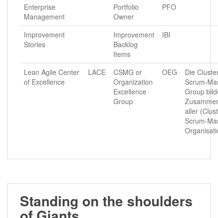
Enterprise
Portfolio
PFO
Management
Owner
Improvement
Improvement
IBI
Stories
Backlog
Items
Lean Agile Center
LACE
CSMG or
OEG
Die Cluster
of Excellence
Organization
Scrum-Mas
Excellence
Group bild
Group
Zusammen
aller (Clust
Scrum-Mas
Organisati
Standing on the shoulders
of Giants