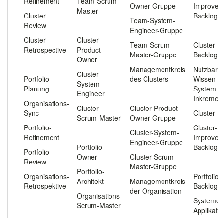
Refinement
Team-Scrum-
Owner-Gruppe
Improv
Master
Cluster-
Backlog
Team-System-
Review
.
Engineer-Gruppe
.
Cluster-
Cluster-
Team-Scrum-
Cluster-
Retrospective
Product-
Master-Gruppe
Backlog
Owner
.
Managementkreis
Nutzbar
Cluster-
Portfolio-
des Clusters
Wissen
System-
Planung
System
Engineer
.
Inkreme
Organisations-
Cluster-
Cluster-Product-
Sync
Cluster
Scrum-Master
Owner-Gruppe
Portfolio-
Cluster-
.
Cluster-System-
Refinement
Improv
Engineer-Gruppe
Portfolio-
Backlog
Portfolio-
Owner
Cluster-Scrum-
Review
.
Master-Gruppe
Portfolio-
Organisations-
Portfoli
Architekt
Managementkreis
Retrospektive
Backlog
der Organisation
Organisations-
System
Scrum-Master
Applika