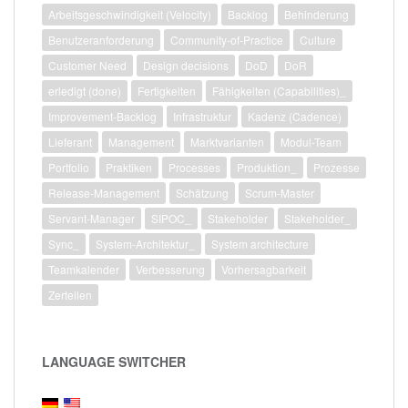
Arbeitsgeschwindigkeit (Velocity)
Backlog
Behinderung
Benutzeranforderung
Community-of-Practice
Culture
Customer Need
Design decisions
DoD
DoR
erledigt (done)
Fertigkeiten
Fähigkeiten (Capabilities)_
Improvement-Backlog
Infrastruktur
Kadenz (Cadence)
Lieferant
Management
Marktvarianten
Modul-Team
Portfolio
Praktiken
Processes
Produktion_
Prozesse
Release-Management
Schätzung
Scrum-Master
Servant-Manager
SIPOC_
Stakeholder
Stakeholder_
Sync_
System-Architektur_
System architecture
Teamkalender
Verbesserung
Vorhersagbarkeit
Zerteilen
LANGUAGE SWITCHER