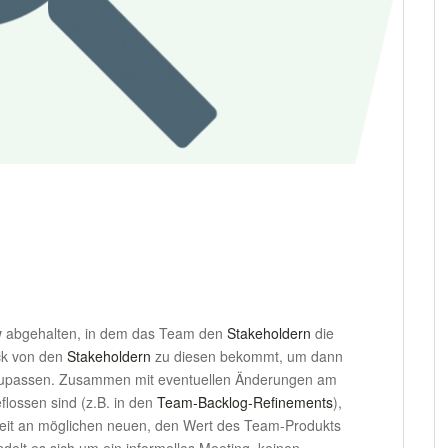
w
abgehalten, in dem das Team den
Stakeholdern
die
ck von den
Stakeholdern
zu diesen bekommt, um dann
passen. Zusammen mit eventuellen Änderungen am
flossen sind (z.B. in den
Team-Backlog-Refinements
),
beit an möglichen neuen, den Wert des Team-Produkts
elt es sich um ein informelles Meeting, keinen