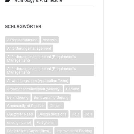
Technology & Architecture
SCHLAGWÖRTER
Akzeptanzkriterien
Analysis
Anforderungsmanagement
Anforderungsmanagement (Requirements
Management)_
Anforderungsmanagement (Requirements
Management)_
Anwendungsteam (Application Team)
Arbeitsgeschwindigkeit (Velocity)
Backlog
Behinderung
Benutzeranforderung
Community-of-Practice
Culture
Customer Need
Design decisions
DoD
DoR
erledigt (done)
Fertigkeiten
Fähigkeiten (Capabilities)_
Improvement-Backlog