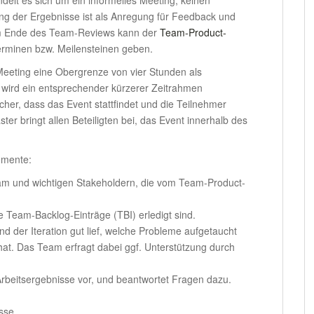
ung der Ergebnisse ist als Anregung für Feedback und
Am Ende des Team-Reviews kann der
Team-Product-
rminen bzw. Meilensteinen geben.
 Meeting eine Obergrenze von vier Stunden als
n wird ein entsprechender kürzerer Zeitrahmen
sicher, dass das Event stattfindet und die Teilnehmer
 bringt allen Beteiligten bei, das Event innerhalb des
emente:
m und wichtigen Stakeholdern, die vom Team-Product-
 Team-Backlog-Einträge (TBI) erledigt sind.
nd der Iteration gut lief, welche Probleme aufgetaucht
hat. Das Team erfragt dabei ggf. Unterstützung durch
Arbeitsergebnisse vor, und beantwortet Fragen dazu.
sse,