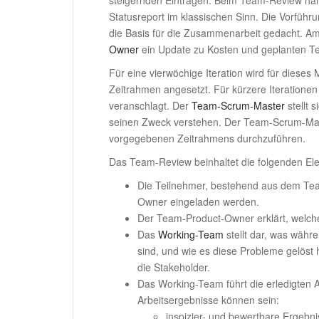
Statusreport im klassischen Sinn. Die Vorführ
die Basis für die Zusammenarbeit gedacht. 
Owner
ein Update zu Kosten und geplanten Te
Für eine vierwöchige Iteration wird für dieses
Zeitrahmen angesetzt. Für kürzere Iteratione
veranschlagt. Der
Team-Scrum-Master
stellt 
seinen Zweck verstehen. Der Team-Scrum-Master
vorgegebenen Zeitrahmens durchzuführen.
Das Team-Review beinhaltet die folgenden El
Die Teilnehmer, bestehend aus dem Tea
Owner eingeladen werden.
Der Team-Product-Owner erklärt, welche
Das
Working-Team
stellt dar, was währe
sind, und wie es diese Probleme gelöst 
die Stakeholder.
Das Working-Team führt die erledigten 
Arbeitsergebnisse können sein:
inspizier- und bewertbare Ergebni