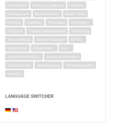
Infrastruktur
Kadenz (Cadence)
Lieferant
Management
Marktvarianten
Modul-Team
Portfolio
Praktiken
Processes
Produktion_
Prozesse
Release-Management
Schätzung
Scrum-Master
Servant-Manager
SIPOC_
Stakeholder
Stakeholder_
Sync_
System-Architektur_
System architecture
Teamkalender
Verbesserung
Vorhersagbarkeit
Zerteilen
LANGUAGE SWITCHER