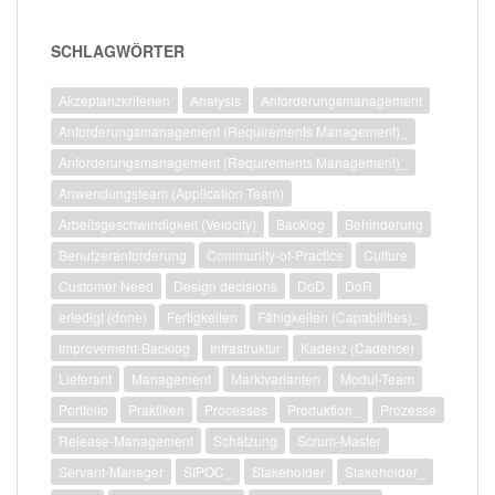
SCHLAGWÖRTER
Akzeptanzkriterien
Analysis
Anforderungsmanagement
Anforderungsmanagement (Requirements Management)_
Anforderungsmanagement (Requirements Management)_
Anwendungsteam (Application Team)
Arbeitsgeschwindigkeit (Velocity)
Backlog
Behinderung
Benutzeranforderung
Community-of-Practice
Culture
Customer Need
Design decisions
DoD
DoR
erledigt (done)
Fertigkeiten
Fähigkeiten (Capabilities)_
Improvement-Backlog
Infrastruktur
Kadenz (Cadence)
Lieferant
Management
Marktvarianten
Modul-Team
Portfolio
Praktiken
Processes
Produktion_
Prozesse
Release-Management
Schätzung
Scrum-Master
Servant-Manager
SIPOC_
Stakeholder
Stakeholder_