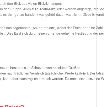
urch den Blick aus vielen Blickrichtungen.
on in der Gruppe. Auch stille Team-Mitglieder werden angeregt, ihre Me
was es sich genau handelt (was gehört dazu, was nicht). Diese Erkenn
dings das sogenannte „Ankerproblem“, wobei der Erste, der eine Zahl n
st. Dies lässt sich durch eine vorherige geheime Festlegung der persö
ätzen besser als im Schätzen von absoluten Größen
n nachträglichen Vergleich tatsächlicher Werte kalibriert. Der tatsäc
nt, kann aber nachträglich ermittelt werden. Da meist nicht einzelne W
ng Poker?