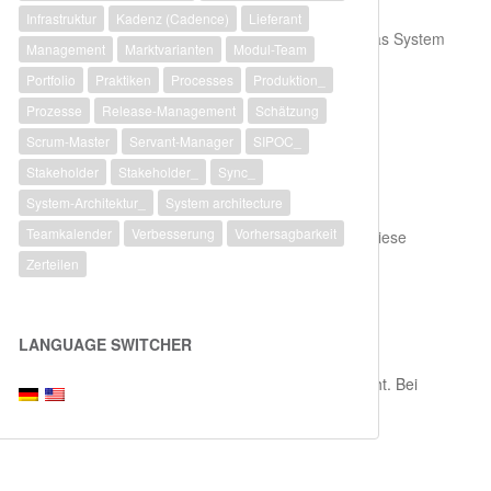
Infrastruktur
Kadenz (Cadence)
Lieferant
 daran und verändern ggf. erst dann Dinge, wenn Sie das System
Management
Marktvarianten
Modul-Team
Portfolio
Praktiken
Processes
Produktion_
Prozesse
Release-Management
Schätzung
Scrum-Master
Servant-Manager
SIPOC_
Stakeholder
Stakeholder_
Sync_
System-Architektur_
System architecture
Teamkalender
Verbesserung
Vorhersagbarkeit
 und höchsten Schätzung sollten erläutern, warum sie diese
Zerteilen
h)
LANGUAGE SWITCHER
ten Schätzung festgelegt werden, was einer
1
entspricht. Bei
nem halben Personentag entspricht (
1
SP =
1/2
PD)