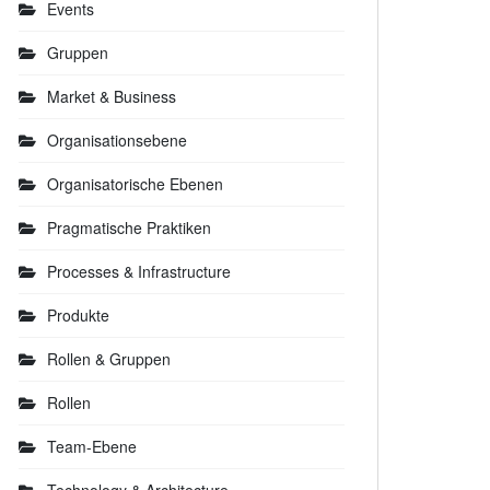
Events
Gruppen
Market & Business
Organisationsebene
Organisatorische Ebenen
Pragmatische Praktiken
Processes & Infrastructure
Produkte
Rollen & Gruppen
der der Komplexität von Backlog-Elementen in
anzen Produkten schätzen.
Rollen
Team-Ebene