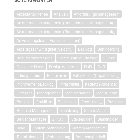
Akzeptanzkriterien
Analysis
Anforderungsmanagement
Anforderungsmanagement (Requirements Management)_
Anforderungsmanagement (Requirements Management)_
Anwendungsteam (Application Team)
Arbeitsgeschwindigkeit (Velocity)
Backlog
Behinderung
Benutzeranforderung
Community-of-Practice
Culture
Customer Need
Design decisions
DoD
DoR
erledigt (done)
Fertigkeiten
Fähigkeiten (Capabilities)_
Improvement-Backlog
Infrastruktur
Kadenz (Cadence)
Lieferant
Management
Marktvarianten
Modul-Team
Portfolio
Praktiken
Processes
Produktion_
Prozesse
Release-Management
Schätzung
Scrum-Master
Servant-Manager
SIPOC_
Stakeholder
Stakeholder_
Sync_
System-Architektur_
System architecture
Teamkalender
Verbesserung
Vorhersagbarkeit