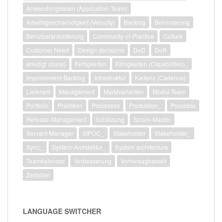
Anwendungsteam (Application Team)
Arbeitsgeschwindigkeit (Velocity)
Backlog
Behinderung
Benutzeranforderung
Community-of-Practice
Culture
Customer Need
Design decisions
DoD
DoR
erledigt (done)
Fertigkeiten
Fähigkeiten (Capabilities)_
Improvement-Backlog
Infrastruktur
Kadenz (Cadence)
Lieferant
Management
Marktvarianten
Modul-Team
Portfolio
Praktiken
Processes
Produktion_
Prozesse
Release-Management
Schätzung
Scrum-Master
Servant-Manager
SIPOC_
Stakeholder
Stakeholder_
Sync_
System-Architektur_
System architecture
Teamkalender
Verbesserung
Vorhersagbarkeit
Zerteilen
LANGUAGE SWITCHER