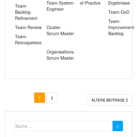
Team-System-
of-Practice
Ergebnisse
Team-
Engineer
Backlog-
Team-DoD
Refinement
.
Team-
Team-Review
Cluster-
Improvement-
Scrum-Master
Backlog
Team-
Retrospektive
.
Organisations-
Scrum-Master
BEITRAGSNAVIGATION
1
2
ÄLTERE BEITRÄGE
Suche
nach: