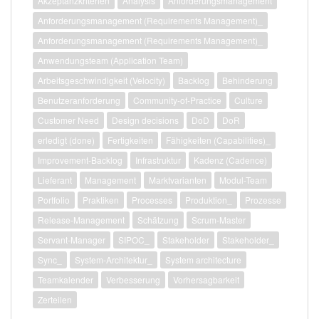
Akzeptanzkriterien
Analysis
Anforderungsmanagement
Anforderungsmanagement (Requirements Management)_
Anforderungsmanagement (Requirements Management)_
Anwendungsteam (Application Team)
Arbeitsgeschwindigkeit (Velocity)
Backlog
Behinderung
Benutzeranforderung
Community-of-Practice
Culture
Customer Need
Design decisions
DoD
DoR
erledigt (done)
Fertigkeiten
Fähigkeiten (Capabilities)_
Improvement-Backlog
Infrastruktur
Kadenz (Cadence)
Lieferant
Management
Marktvarianten
Modul-Team
Portfolio
Praktiken
Processes
Produktion_
Prozesse
Release-Management
Schätzung
Scrum-Master
Servant-Manager
SIPOC_
Stakeholder
Stakeholder_
Sync_
System-Architektur_
System architecture
Teamkalender
Verbesserung
Vorhersagbarkeit
Zerteilen