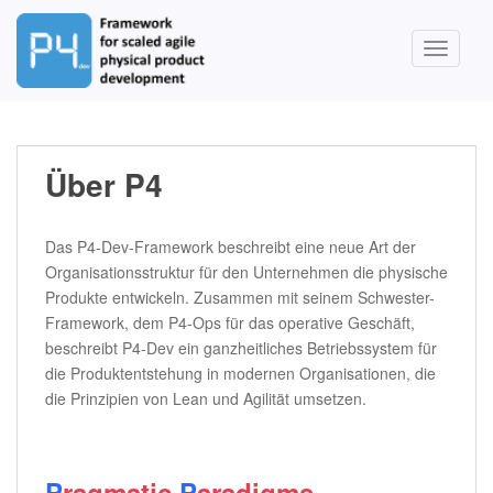
S
k
TOGGLE
i
p
t
o
m
Über P4
a
i
n
Das P4-Dev-Framework beschreibt eine neue Art der
c
Organisationsstruktur für den Unternehmen die physische
o
Produkte entwickeln. Zusammen mit seinem Schwester-
n
Framework, dem P4-Ops für das operative Geschäft,
t
beschreibt P4-Dev ein ganzheitliches Betriebssystem für
e
die Produktentstehung in modernen Organisationen, die
n
die Prinzipien von Lean und Agilität umsetzen.
t
P
ragmatic
P
aradigms,