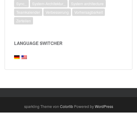
Sync_
System-Architektur_
System architecture
Teamkalender
Verbesserung
Vorhersagbarkeit
Zerteilen
LANGUAGE SWITCHER
sparkling Theme von
Colorlib
Powered by
WordPress