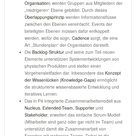
Organisation
) werden Gruppen aus Mitgliedern der
„niedrigeren“ Ebene gebildet. Durch dieses
Überlappungsprinzip
werden Informationsflüsse
zwischen den Ebenen vereinfacht. Events der
beteiligten Ebenen müssen dafür entkoppelt
werden, wofür die sogn.
Cadence
sorgt, die eine
Art „Stundenplan“ der Organisation darstellt.
Die
Backlog-Struktur
und seine zum Teil neuen
Elemente unterstützen Systementwicklungen von
physischen Produkten und stellen einen
Vorgehensleitfaden dar. Inbesondere das
Konzept
der Wissenlücken (Knowledge-Gaps)
ermöglicht
die strukturierte wissensbasierte Entwicklung und
iteratives Lernen.
Das in P4 integrierte Zusammenarbeitsmodell aus
Nucleus, Extended-Team, Supporter
und
Stakeholder
, erweitert das einfache Scrum-Modell
(Mitarbeiter sind ganz oder gar nicht im Team) und
unterstützt damit die Zusammenarbeit von
Experten mit mehreren Teams. Dabei ist die