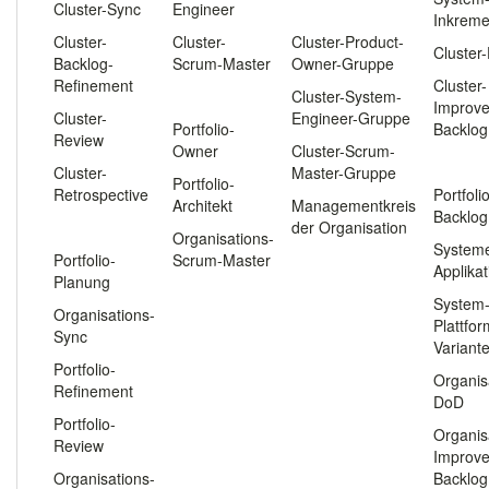
Cluster-Sync
Engineer
.
Inkreme
Cluster-
Cluster-
Cluster-Product-
Cluster
Backlog-
Scrum-Master
Owner-Gruppe
Refinement
Cluster-
.
Cluster-System-
Improv
Cluster-
Engineer-Gruppe
Portfolio-
Backlog
Review
Owner
Cluster-Scrum-
.
Cluster-
Master-Gruppe
Portfolio-
Retrospective
Portfoli
Architekt
Managementkreis
Backlog
.
der Organisation
Organisations-
System
Portfolio-
Scrum-Master
Applika
Planung
System
Organisations-
Plattfo
Sync
Variant
Portfolio-
Organis
Refinement
DoD
Portfolio-
Organis
Review
Improv
Organisations-
Backlog