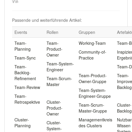
\r\n
Passende und weiterführende Artikel:
Events
Rollen
Gruppen
Artefakt
Team-
Team-
Working-Team
Team-B
Planning
Product-
Community-of-
Inspizie
Owner
Team-Sync
Practice
Ergebni
Team-System-
Team-
.
Team-
Engineer
Backlog-
Team-Product-
Team-
Refinement
Team-Scrum-
Owner-Gruppe
Improv
Master
Team-Review
Backlog
Team-System-
.
Team-
Engineer-Gruppe
.
Retrospektive
Cluster-
Team-Scrum-
Cluster-
Product-
.
Master-Gruppe
Backlog
Owner
Cluster-
Managementkreis
Nutzbar
Cluster-
Planning
des Clusters
Wissen
System-
System