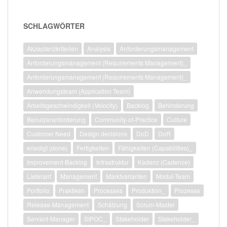
SCHLAGWÖRTER
Akzeptanzkriterien
Analysis
Anforderungsmanagement
Anforderungsmanagement (Requirements Management)_
Anforderungsmanagement (Requirements Management)_
Anwendungsteam (Application Team)
Arbeitsgeschwindigkeit (Velocity)
Backlog
Behinderung
Benutzeranforderung
Community-of-Practice
Culture
Customer Need
Design decisions
DoD
DoR
erledigt (done)
Fertigkeiten
Fähigkeiten (Capabilities)_
Improvement-Backlog
Infrastruktur
Kadenz (Cadence)
Lieferant
Management
Marktvarianten
Modul-Team
Portfolio
Praktiken
Processes
Produktion_
Prozesse
Release-Management
Schätzung
Scrum-Master
Servant-Manager
SIPOC_
Stakeholder
Stakeholder_