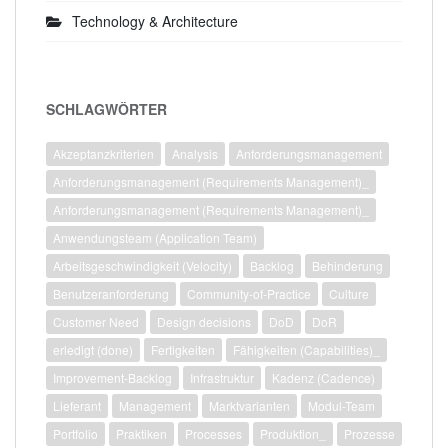
Technology & Architecture
SCHLAGWÖRTER
Akzeptanzkriterien
Analysis
Anforderungsmanagement
Anforderungsmanagement (Requirements Management)_
Anforderungsmanagement (Requirements Management)_
Anwendungsteam (Application Team)
Arbeitsgeschwindigkeit (Velocity)
Backlog
Behinderung
Benutzeranforderung
Community-of-Practice
Culture
Customer Need
Design decisions
DoD
DoR
erledigt (done)
Fertigkeiten
Fähigkeiten (Capabilities)_
Improvement-Backlog
Infrastruktur
Kadenz (Cadence)
Lieferant
Management
Marktvarianten
Modul-Team
Portfolio
Praktiken
Processes
Produktion_
Prozesse