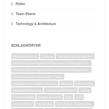
Rollen
Team-Ebene
Technology & Architecture
SCHLAGWÖRTER
Akzeptanzkriterien
Analysis
Anforderungsmanagement
Anforderungsmanagement (Requirements Management)_
Anforderungsmanagement (Requirements Management)_
Anwendungsteam (Application Team)
Arbeitsgeschwindigkeit (Velocity)
Backlog
Behinderung
Benutzeranforderung
Community-of-Practice
Culture
Customer Need
Design decisions
DoD
DoR
erledigt (done)
Fertigkeiten
Fähigkeiten (Capabilities)_