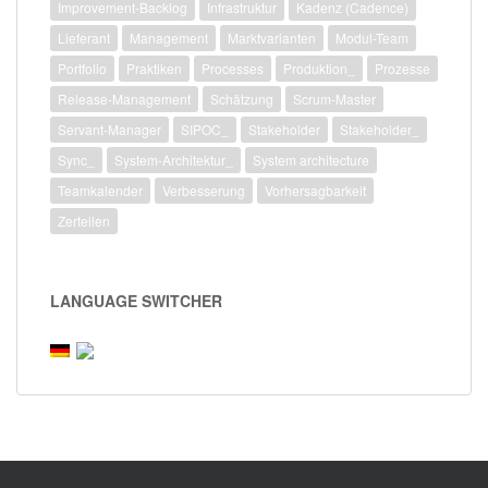
Improvement-Backlog
Infrastruktur
Kadenz (Cadence)
Lieferant
Management
Marktvarianten
Modul-Team
Portfolio
Praktiken
Processes
Produktion_
Prozesse
Release-Management
Schätzung
Scrum-Master
Servant-Manager
SIPOC_
Stakeholder
Stakeholder_
Sync_
System-Architektur_
System architecture
Teamkalender
Verbesserung
Vorhersagbarkeit
Zerteilen
LANGUAGE SWITCHER