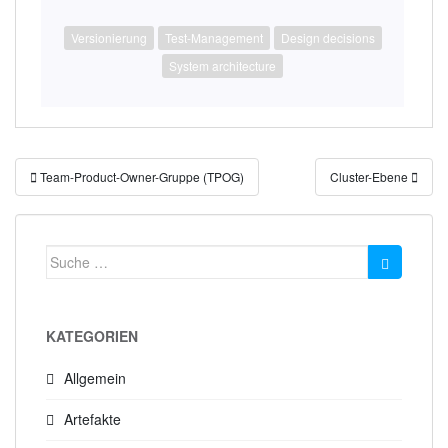
Versionierung
Test-Management
Design decisions
System architecture
Beitragsnavigation
Team-Product-Owner-Gruppe (TPOG)
Cluster-Ebene
Suche
nach:
KATEGORIEN
Allgemein
Artefakte