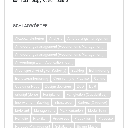
Technology & Architecture
SCHLAGWÖRTER
Akzeptanzkriterien
Analysis
Anforderungsmanagement
Anforderungsmanagement (Requirements Management)_
Anforderungsmanagement (Requirements Management)_
Anwendungsteam (Application Team)
Arbeitsgeschwindigkeit (Velocity)
Backlog
Behinderung
Benutzeranforderung
Community-of-Practice
Culture
Customer Need
Design decisions
DoD
DoR
erledigt (done)
Fertigkeiten
Fähigkeiten (Capabilities)_
Improvement-Backlog
Infrastruktur
Kadenz (Cadence)
Lieferant
Management
Marktvarianten
Modul-Team
Portfolio
Praktiken
Processes
Produktion_
Prozesse
Release-Management
Schätzung
Scrum-Master