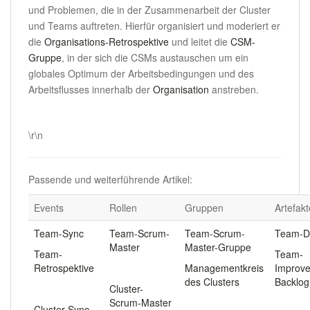
und Problemen, die in der Zusammenarbeit der Cluster
und Teams auftreten. Hierfür organisiert und moderiert er
die
Organisations-Retrospektive
und leitet die
CSM-
Gruppe
, in der sich die CSMs austauschen um ein
globales Optimum der Arbeitsbedingungen und des
Arbeitsflusses innerhalb der
Organisation
anstreben.
.
\r\n
Passende und weiterführende Artikel:
Events
Rollen
Gruppen
Artefakt
Team-Sync
Team-Scrum-
Team-Scrum-
Team-
Master
Master-Gruppe
Team-
Team-
Retrospektive
.
Managementkreis
Improv
des Clusters
Backlog
.
Cluster-
Scrum-Master
.
.
Cluster-Sync