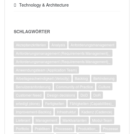
Technology & Architecture
SCHLAGWÖRTER
Akzeptanzkriterien
Analysis
Anforderungsmanagement
Anforderungsmanagement (Requirements Management)_
Anforderungsmanagement (Requirements Management)_
Anwendungsteam (Application Team)
Arbeitsgeschwindigkeit (Velocity)
Backlog
Behinderung
Benutzeranforderung
Community-of-Practice
Culture
Customer Need
Design decisions
DoD
DoR
erledigt (done)
Fertigkeiten
Fähigkeiten (Capabilities)_
Improvement-Backlog
Infrastruktur
Kadenz (Cadence)
Lieferant
Management
Marktvarianten
Modul-Team
Portfolio
Praktiken
Processes
Produktion_
Prozesse