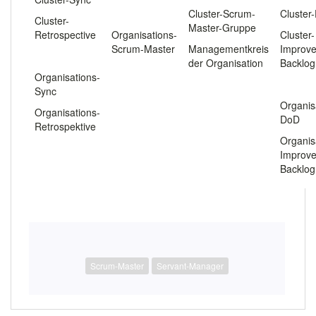
.
Cluster-Scrum-
Cluster
Cluster-
Master-Gruppe
Retrospective
Organisations-
Cluster-
Scrum-Master
Managementkreis
Improv
.
der Organisation
Backlog
Organisations-
.
Sync
Organis
Organisations-
DoD
Retrospektive
Organis
Improv
Backlog
Scrum-Master
Servant-Manager