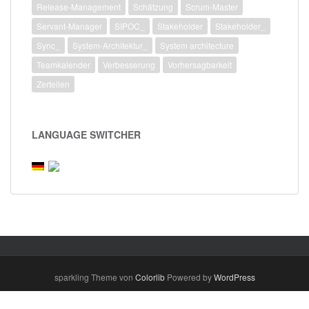
Release-Management
Schätzung
Scrum-Master
Servant-Manager
SIPOC_
Stakeholder
Stakeholder_
Sync_
System-Architektur_
System architecture
Teamkalender
Verbesserung
Vorhersagbarkeit
Zerteilen
LANGUAGE SWITCHER
sparkling Theme von
Colorlib
Powered by
WordPress