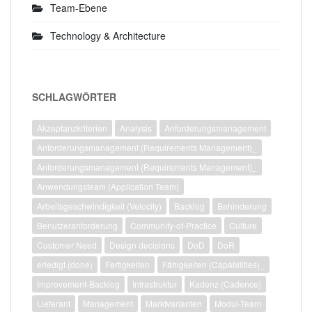
Team-Ebene
Technology & Architecture
SCHLAGWÖRTER
Akzeptanzkriterien
Analysis
Anforderungsmanagement
Anforderungsmanagement (Requirements Management)_
Anforderungsmanagement (Requirements Management)_
Anwendungsteam (Application Team)
Arbeitsgeschwindigkeit (Velocity)
Backlog
Behinderung
Benutzeranforderung
Community-of-Practice
Culture
Customer Need
Design decisions
DoD
DoR
erledigt (done)
Fertigkeiten
Fähigkeiten (Capabilities)_
Improvement-Backlog
Infrastruktur
Kadenz (Cadence)
Lieferant
Management
Marktvarianten
Modul-Team