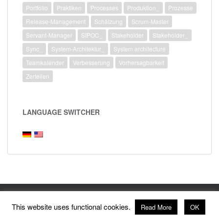
Portfolio
Praktiken
Processes
Produktion_
Prozesse
Release-Management
Schätzung
Scrum-Master
Servant-Manager
SIPOC_
Stakeholder
Stakeholder_
Sync_
System-Architektur_
System architecture
Teamkalender
Verbesserung
Vorhersagbarkeit
Zerteilen
LANGUAGE SWITCHER
This website uses functional cookies.
Read More
OK
sparkling Theme von
Colorlib
Powered by
WordPress