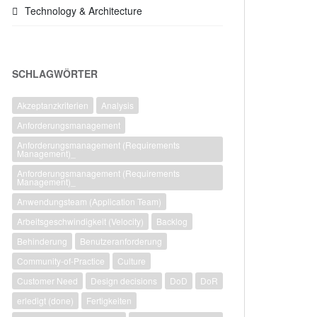
Technology & Architecture
SCHLAGWÖRTER
Akzeptanzkriterien
Analysis
Anforderungsmanagement
Anforderungsmanagement (Requirements
Management)_
Anforderungsmanagement (Requirements
Management)_
Anwendungsteam (Application Team)
Arbeitsgeschwindigkeit (Velocity)
Backlog
Behinderung
Benutzeranforderung
Community-of-Practice
Culture
Customer Need
Design decisions
DoD
DoR
erledigt (done)
Fertigkeiten