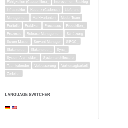
Fähigkeiten (Capabilities)_
Improvement-Backlog
Infrastruktur
Kadenz (Cadence)
Lieferant
Management
Marktvarianten
Modul-Team
Portfolio
Praktiken
Processes
Produktion_
Prozesse
Release-Management
Schätzung
Scrum-Master
Servant-Manager
SIPOC_
Stakeholder
Stakeholder_
Sync_
System-Architektur_
System architecture
Teamkalender
Verbesserung
Vorhersagbarkeit
Zerteilen
LANGUAGE SWITCHER