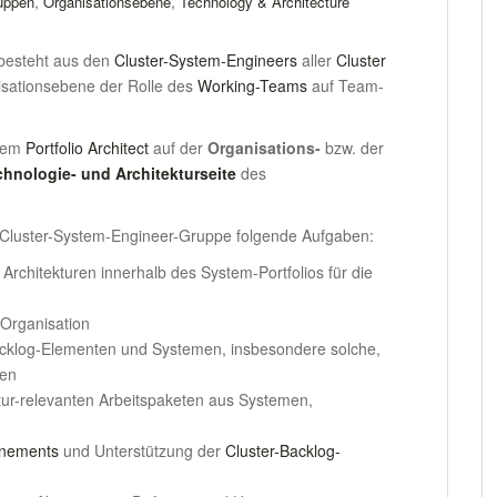
,
,
uppen
Organisationsebene
Technology & Architecture
besteht aus den
Cluster-System-Engineers
aller
Cluster
nisationsebene der Rolle des
Working-Teams
auf Team-
 dem
Portfolio Architect
auf der
Organisations-
bzw. der
chnologie- und Architekturseite
des
 Cluster-System-Engineer-Gruppe folgende Aufgaben:
rchitekturen innerhalb des System-Portfolios für die
 Organisation
acklog-Elementen und Systemen, insbesondere solche,
den
ktur-relevanten Arbeitspaketen aus Systemen,
finements
und Unterstützung der
Cluster-Backlog-