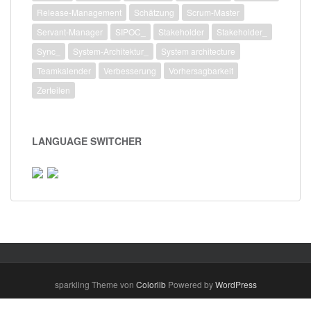
Release-Management
Schätzung
Scrum-Master
Servant-Manager
SIPOC_
Stakeholder
Stakeholder_
Sync_
System-Architektur_
System architecture
Teamkalender
Verbesserung
Vorhersagbarkeit
Zerteilen
LANGUAGE SWITCHER
sparkling Theme von
Colorlib
Powered by
WordPress