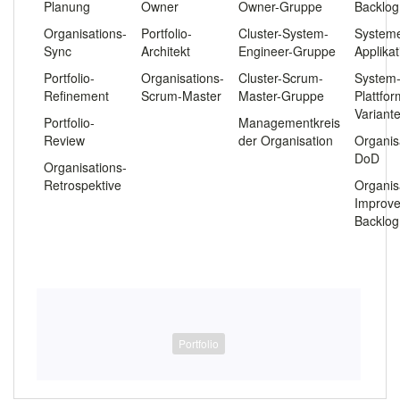
Planung
Owner
Owner-Gruppe
Backlog
Organisations-
Portfolio-
Cluster-System-
System
Sync
Architekt
Engineer-Gruppe
Applika
Portfolio-
Organisations-
Cluster-Scrum-
System
Refinement
Scrum-Master
Master-Gruppe
Plattfo
Variant
Portfolio-
Managementkreis
Review
der Organisation
Organis
DoD
Organisations-
Retrospektive
Organis
Improv
Backlog
Portfolio