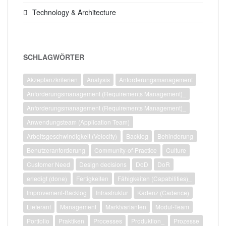
Technology & Architecture
SCHLAGWÖRTER
Akzeptanzkriterien
Analysis
Anforderungsmanagement
Anforderungsmanagement (Requirements Management)_
Anforderungsmanagement (Requirements Management)_
Anwendungsteam (Application Team)
Arbeitsgeschwindigkeit (Velocity)
Backlog
Behinderung
Benutzeranforderung
Community-of-Practice
Culture
Customer Need
Design decisions
DoD
DoR
erledigt (done)
Fertigkeiten
Fähigkeiten (Capabilities)_
Improvement-Backlog
Infrastruktur
Kadenz (Cadence)
Lieferant
Management
Marktvarianten
Modul-Team
Portfolio
Praktiken
Processes
Produktion_
Prozesse