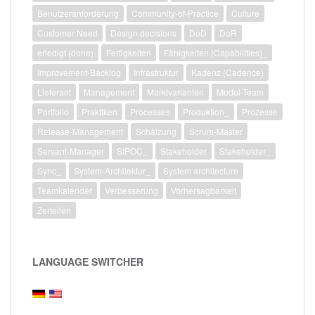
Benutzeranforderung
Community-of-Practice
Culture
Customer Need
Design decisions
DoD
DoR
erledigt (done)
Fertigkeiten
Fähigkeiten (Capabilities)_
Improvement-Backlog
Infrastruktur
Kadenz (Cadence)
Lieferant
Management
Marktvarianten
Modul-Team
Portfolio
Praktiken
Processes
Produktion_
Prozesse
Release-Management
Schätzung
Scrum-Master
Servant-Manager
SIPOC_
Stakeholder
Stakeholder_
Sync_
System-Architektur_
System architecture
Teamkalender
Verbesserung
Vorhersagbarkeit
Zerteilen
LANGUAGE SWITCHER