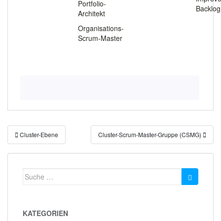
Portfolio-
Backlog
Architekt
Organisations-
Scrum-Master
Beitragsnavigation
Cluster-Ebene
Cluster-Scrum-Master-Gruppe (CSMG)
Suche
nach:
KATEGORIEN