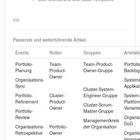
.
\r\n
Passende und weiterführende Artikel:
Events
Rollen
Gruppen
Artefakt
Portfolio-
Team-
Team-Product-
Portfoli
Planung
Product-
Owner-Gruppe
Backlog
Owner
Organisations-
.
System
Sync
.
Applika
Cluster-System-
Portfolio-
Cluster-
Engineer-Gruppe
System
Refinement
Product-
Plattfo
Cluster-Scrum-
Owner
Variant
Portfolio-
Master-Gruppe
Review
.
Organis
Managementkreis
DoD
Organisations-
Portfolio-
der Organisation
Retrospektive
Owner
Organis
Improv