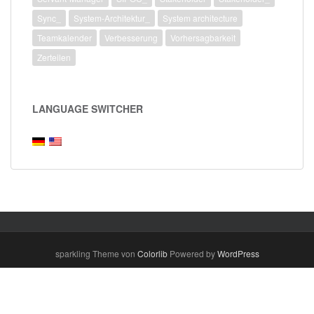
Sync_
System-Architektur_
System architecture
Teamkalender
Verbesserung
Vorhersagbarkeit
Zerteilen
LANGUAGE SWITCHER
sparkling Theme von
Colorlib
Powered by
WordPress