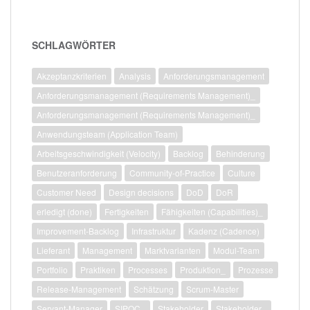
SCHLAGWÖRTER
Akzeptanzkriterien
Analysis
Anforderungsmanagement
Anforderungsmanagement (Requirements Management)_
Anforderungsmanagement (Requirements Management)_
Anwendungsteam (Application Team)
Arbeitsgeschwindigkeit (Velocity)
Backlog
Behinderung
Benutzeranforderung
Community-of-Practice
Culture
Customer Need
Design decisions
DoD
DoR
erledigt (done)
Fertigkeiten
Fähigkeiten (Capabilities)_
Improvement-Backlog
Infrastruktur
Kadenz (Cadence)
Lieferant
Management
Marktvarianten
Modul-Team
Portfolio
Praktiken
Processes
Produktion_
Prozesse
Release-Management
Schätzung
Scrum-Master
Servant-Manager
SIPOC_
Stakeholder
Stakeholder_