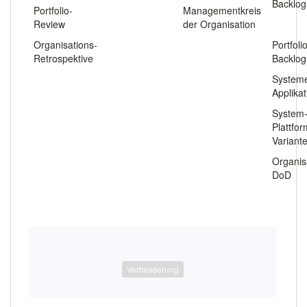
Backlog
Portfolio-
Managementkreis
Review
der Organisation
.
Organisations-
Portfoli
Retrospektive
Backlog
System
Applika
System
Plattfo
Variant
Organis
DoD
Verbesserung