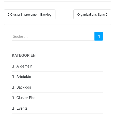
Beitragsnavigation
Cluster-Improvement-Backlog
Organisations-Sync
Suche
nach:
KATEGORIEN
Allgemein
Artefakte
Backlogs
Cluster-Ebene
Events