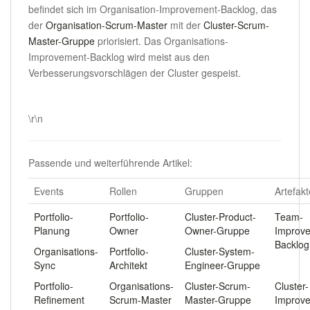
befindet sich im Organisation-Improvement-Backlog, das
der
Organisation-Scrum-Master
mit der
Cluster-Scrum-
Master-Gruppe
priorisiert. Das Organisations-
Improvement-Backlog wird meist aus den
Verbesserungsvorschlägen der Cluster gespeist.
.
\r\n
Passende und weiterführende Artikel:
Events
Rollen
Gruppen
Artefakt
Portfolio-
Portfolio-
Cluster-Product-
Team-
Planung
Owner
Owner-Gruppe
Improv
Backlog
Organisations-
Portfolio-
Cluster-System-
Sync
Architekt
Engineer-Gruppe
.
Portfolio-
Organisations-
Cluster-Scrum-
Cluster-
Refinement
Scrum-Master
Master-Gruppe
Improv