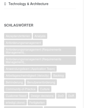
Technology & Architecture
SCHLAGWÖRTER
Akzeptanzkriterien
Analysis
Anforderungsmanagement
Anforderungsmanagement (Requirements
Management)_
Anforderungsmanagement (Requirements
Management)_
Anwendungsteam (Application Team)
Arbeitsgeschwindigkeit (Velocity)
Backlog
Behinderung
Benutzeranforderung
Community-of-Practice
Culture
Customer Need
Design decisions
DoD
DoR
erledigt (done)
Fertigkeiten