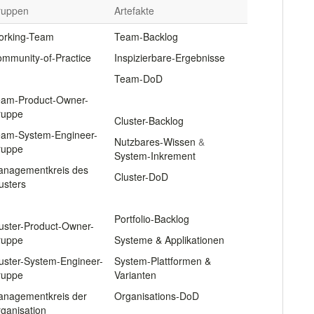
ruppen
Artefakte
orking-Team
Team-Backlog
mmunity-of-Practice
Inspizierbare-Ergebnisse
Team-DoD
am-Product-Owner-
.
ruppe
Cluster-Backlog
am-System-Engineer-
Nutzbares-Wissen
&
ruppe
System-Inkrement
nagementkreis des
Cluster-DoD
usters
.
Portfolio-Backlog
uster-Product-Owner-
ruppe
Systeme & Applikationen
uster-System-Engineer-
System-Plattformen &
ruppe
Varianten
nagementkreis der
Organisations-DoD
ganisation