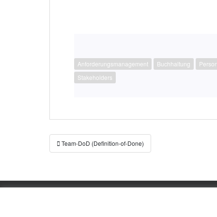
Anforderungsmanagement
Buchhaltung
Person
Stakeholders
Beitragsnavigation
Team-DoD (Definition-of-Done)