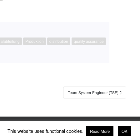
alabteilung
Produktion
distribution
quality assurance
Team-System-Engineer (TSE)
This website uses functional cookies.
Read More
OK