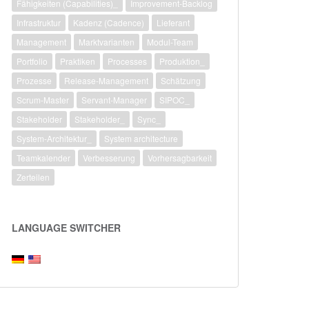
Fähigkeiten (Capabilities)_
Improvement-Backlog
Infrastruktur
Kadenz (Cadence)
Lieferant
Management
Marktvarianten
Modul-Team
Portfolio
Praktiken
Processes
Produktion_
Prozesse
Release-Management
Schätzung
Scrum-Master
Servant-Manager
SIPOC_
Stakeholder
Stakeholder_
Sync_
System-Architektur_
System architecture
Teamkalender
Verbesserung
Vorhersagbarkeit
Zerteilen
LANGUAGE SWITCHER