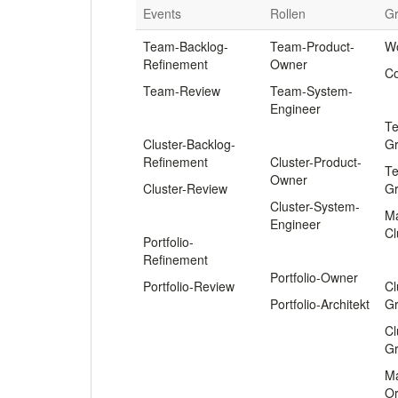
Events
Rollen
G
Team-Backlog-
Team-Product-
W
Refinement
Owner
Co
Team-Review
Team-System-
.
Engineer
.
Te
.
Cluster-Backlog-
G
Refinement
Cluster-Product-
Te
Owner
Cluster-Review
G
Cluster-System-
.
Ma
Engineer
Cl
Portfolio-
.
Refinement
.
Portfolio-Owner
Portfolio-Review
Cl
Portfolio-Architekt
G
Cl
G
Ma
Or