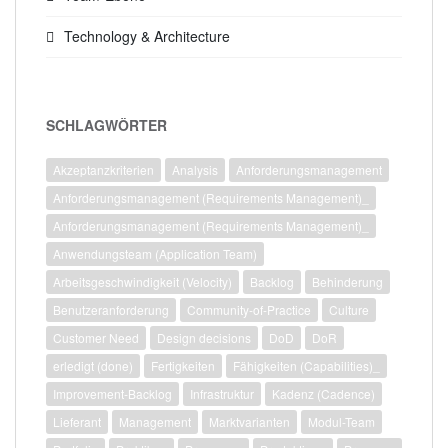
Technology & Architecture
SCHLAGWÖRTER
Akzeptanzkriterien
Analysis
Anforderungsmanagement
Anforderungsmanagement (Requirements Management)_
Anforderungsmanagement (Requirements Management)_
Anwendungsteam (Application Team)
Arbeitsgeschwindigkeit (Velocity)
Backlog
Behinderung
Benutzeranforderung
Community-of-Practice
Culture
Customer Need
Design decisions
DoD
DoR
erledigt (done)
Fertigkeiten
Fähigkeiten (Capabilities)_
Improvement-Backlog
Infrastruktur
Kadenz (Cadence)
Lieferant
Management
Marktvarianten
Modul-Team