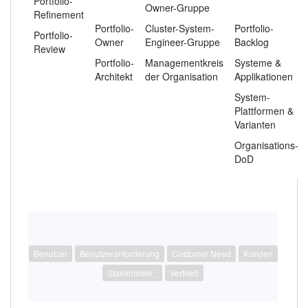
Portfolio-
.
Owner-Gruppe
.
Refinement
Portfolio-
Cluster-System-
Portfolio-
Portfolio-
Owner
Engineer-Gruppe
Backlog
Review
Portfolio-
Managementkreis
Systeme &
Architekt
der Organisation
Applikationen
System-
Plattformen &
Varianten
Organisations-
DoD
Benutzer
Benutzeranforderung
Customer Need
Kunden
Stakeholder_
Vertrieb