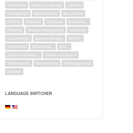
Infrastruktur
Kadenz (Cadence)
Lieferant
Management
Marktvarianten
Modul-Team
Portfolio
Praktiken
Processes
Produktion_
Prozesse
Release-Management
Schätzung
Scrum-Master
Servant-Manager
SIPOC_
Stakeholder
Stakeholder_
Sync_
System-Architektur_
System architecture
Teamkalender
Verbesserung
Vorhersagbarkeit
Zerteilen
LANGUAGE SWITCHER