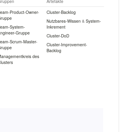
ruppen
Artefakte
eam-Product-Owner-
Cluster-Backlog
ruppe
Nutzbares-Wissen
&
System-
eam-System-
Inkrement
ngineer-Gruppe
Cluster-DoD
eam-Scrum-Master-
Cluster-Improvement-
ruppe
Backlog
anagementkreis des
lusters