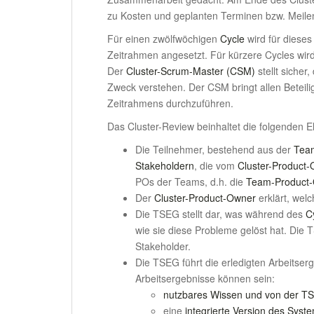
zu Kosten und geplanten Terminen bzw. Meile
Für einen zwölfwöchigen
Cycle
wird für dieses
Zeitrahmen angesetzt. Für kürzere Cycles wir
Der
Cluster-Scrum-Master (CSM)
stellt sicher
Zweck verstehen. Der CSM bringt allen Beteil
Zeitrahmens durchzuführen.
Das Cluster-Review beinhaltet die folgenden 
Die Teilnehmer, bestehend aus der
Tea
Stakeholdern
, die vom
Cluster-Product
POs der Teams, d.h. die
Team-Product
Der
Cluster-Product-Owner
erklärt, welc
Die TSEG stellt dar, was während des
C
wie sie diese Probleme gelöst hat. Die 
Stakeholder.
Die TSEG führt die erledigten Arbeitser
Arbeitsergebnisse können sein:
nutzbares Wissen und von der TS
eine
integrierte Version des Syste