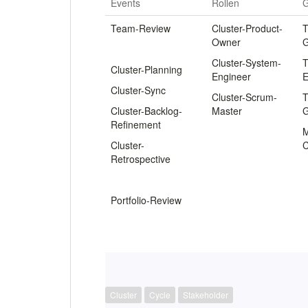
Events
Rollen
G
Team-Review
Cluster-Product-
T
Owner
G
.
Cluster-System-
T
Cluster-Planning
Engineer
E
Cluster-Sync
Cluster-Scrum-
T
Cluster-Backlog-
Master
G
Refinement
M
Cluster-
C
Retrospective
.
Portfolio-Review
Cluster
Cycle
Stakeholder