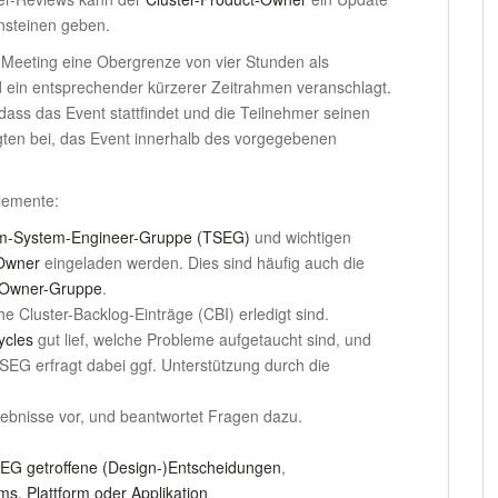
nsteinen geben.
 Meeting eine Obergrenze von vier Stunden als
d ein entsprechender kürzerer Zeitrahmen veranschlagt.
, dass das Event stattfindet und die Teilnehmer seinen
igten bei, das Event innerhalb des vorgegebenen
Elemente:
m-System-Engineer-Gruppe (TSEG)
und wichtigen
-Owner
eingeladen werden. Dies sind häufig auch die
-Owner-Gruppe
.
he Cluster-Backlog-Einträge (CBI) erledigt sind.
ycles
gut lief, welche Probleme aufgetaucht sind, und
TSEG erfragt dabei ggf. Unterstützung durch die
gebnisse vor, und beantwortet Fragen dazu.
EG getroffene (Design-)Entscheidungen
,
ms, Plattform oder Applikation