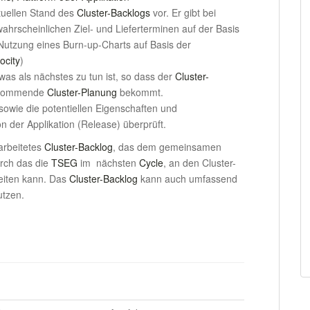
tuellen Stand des
Cluster-Backlogs
vor. Er gibt bei
wahrscheinlichen Ziel- und Lieferterminen auf der Basis
h Nutzung eines Burn-up-Charts auf Basis der
ocity
)
as als nächstes zu tun ist, so dass der
Cluster-
e kommende
Cluster-Planung
bekommt.
sowie die potentiellen Eigenschaften und
n der Applikation (Release) überprüft.
arbeitetes
Cluster-Backlog
, das dem gemeinsamen
urch das die
TSEG
im nächsten
Cycle
, an den Cluster-
eiten kann. Das
Cluster-Backlog
kann auch umfassend
tzen.