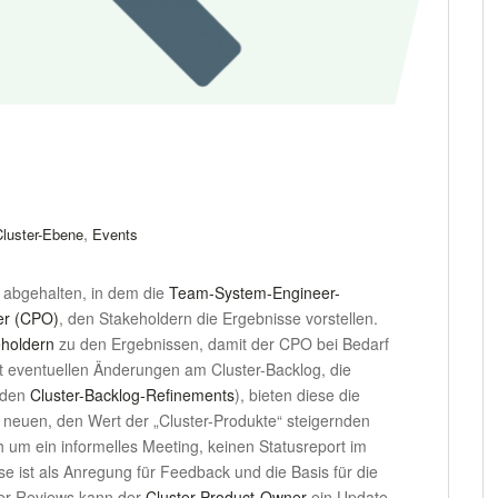
,
Cluster-Ebene
Events
 abgehalten, in dem die
Team-System-Engineer-
er (CPO)
, den Stakeholdern die Ergebnisse vorstellen.
holdern
zu den Ergebnissen, damit der CPO bei Bedarf
eventuellen Änderungen am Cluster-Backlog, die
n den
Cluster-Backlog-Refinements
), bieten diese die
 neuen, den Wert der „Cluster-Produkte“ steigernden
h um ein informelles Meeting, keinen Statusreport im
se ist als Anregung für Feedback und die Basis für die
er-Reviews kann der
Cluster-Product-Owner
ein Update