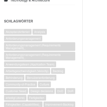
Technology & Architecture
SCHLAGWÖRTER
Akzeptanzkriterien
Analysis
Anforderungsmanagement
Anforderungsmanagement (Requirements
Management)_
Anforderungsmanagement (Requirements
Management)_
Anwendungsteam (Application Team)
Arbeitsgeschwindigkeit (Velocity)
Backlog
Behinderung
Benutzeranforderung
Community-of-Practice
Culture
Customer Need
Design decisions
DoD
DoR
erledigt (done)
Fertigkeiten
Fähigkeiten (Capabilities)_
Improvement-Backlog